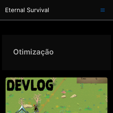
Ir
Eternal Survival
para
o
conteúdo
Otimização